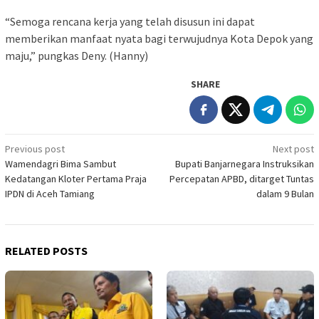
“Semoga rencana kerja yang telah disusun ini dapat
memberikan manfaat nyata bagi terwujudnya Kota Depok yang
maju,” pungkas Deny. (Hanny)
SHARE
Post
Previous post
Next post
Wamendagri Bima Sambut
Bupati Banjarnegara Instruksikan
navigation
Kedatangan Kloter Pertama Praja
Percepatan APBD, ditarget Tuntas
IPDN di Aceh Tamiang
dalam 9 Bulan
RELATED POSTS