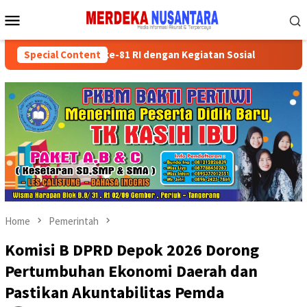
Skip
Mobile
to
Menu
content
marakkan HUT ke-81 RI dengan Kegiatan Sosial
Special Content
Partai Poli
Home
Pemerintah
Komisi B DPRD Depok 2026 Dorong
Pertumbuhan Ekonomi Daerah dan
Pastikan Akuntabilitas Pemda