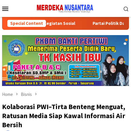
Skip
Mobile
to
Menu
content
81 RI dengan Kegiatan Sosial
Special Content
Partai Politik Dapat Bant
Home
Bisnis
Kolaborasi PWI–Tirta Benteng Menguat,
Ratusan Media Siap Kawal Informasi Air
Bersih