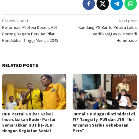
Post
Previous post
Next post
Reformasi Profesi Dosen, ADI
Kandang PS Barito Putera Lolos
navigation
Dorong Negara Perkuat Pilar
Verifikasi,Layak Menjadi
Pendidikan Tinggi Menuju 2045
Homebase
RELATED POSTS
DPD Partai Golkar Kalsel
Jurnalis Diduga Diintimidasi di
Instruksikan Kader Partai
FIF Tangcity, PWI dan JTR: “Ini
Semarakkan HUT ke-81 RI
Ancaman Serius Kebebasan
dengan Kegiatan Sosial
Pers”