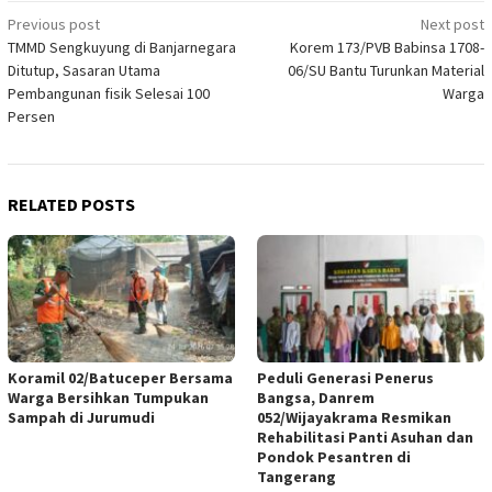
Post
Previous post
Next post
TMMD Sengkuyung di Banjarnegara
Korem 173/PVB Babinsa 1708-
navigation
Ditutup, Sasaran Utama
06/SU Bantu Turunkan Material
Pembangunan fisik Selesai 100
Warga
Persen
RELATED POSTS
Koramil 02/Batuceper Bersama
Peduli Generasi Penerus
Warga Bersihkan Tumpukan
Bangsa, Danrem
Sampah di Jurumudi
052/Wijayakrama Resmikan
Rehabilitasi Panti Asuhan dan
Pondok Pesantren di
Tangerang