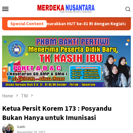
Skip
Mobile
to
Menu
content
n Kader Partai Semarakkan HUT ke-81 RI dengan Kegiatan Sosial
Special Content
Home
TNI
Ketua Persit Korem 173 : Posyandu
Bukan Hanya untuk Imunisasi
Galih
November 10, 2022