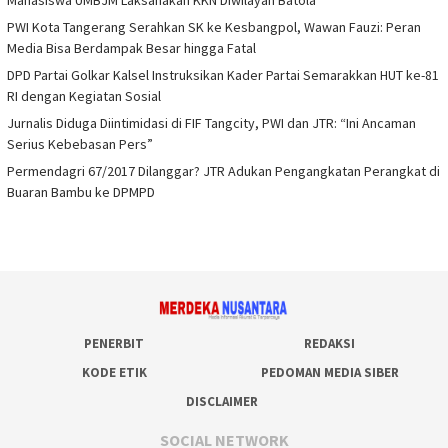
Mahasiswa UMBJM Laksanakan KKN Diwilayah Batola
PWI Kota Tangerang Serahkan SK ke Kesbangpol, Wawan Fauzi: Peran
Media Bisa Berdampak Besar hingga Fatal
DPD Partai Golkar Kalsel Instruksikan Kader Partai Semarakkan HUT ke-81
RI dengan Kegiatan Sosial
Jurnalis Diduga Diintimidasi di FIF Tangcity, PWI dan JTR: “Ini Ancaman
Serius Kebebasan Pers”
Permendagri 67/2017 Dilanggar? JTR Adukan Pengangkatan Perangkat di
Buaran Bambu ke DPMPD
PENERBIT
REDAKSI
KODE ETIK
PEDOMAN MEDIA SIBER
DISCLAIMER
SOCIAL NETWORK