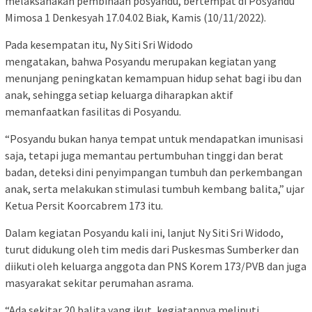
melaksanakan pembinaan posyandu, bertempat di Posyandu
Mimosa 1 Denkesyah 17.04.02 Biak, Kamis (10/11/2022).
Pada kesempatan itu, Ny Siti Sri Widodo
mengatakan, bahwa Posyandu merupakan kegiatan yang
menunjang peningkatan kemampuan hidup sehat bagi ibu dan
anak, sehingga setiap keluarga diharapkan aktif
memanfaatkan fasilitas di Posyandu.
“Posyandu bukan hanya tempat untuk mendapatkan imunisasi
saja, tetapi juga memantau pertumbuhan tinggi dan berat
badan, deteksi dini penyimpangan tumbuh dan perkembangan
anak, serta melakukan stimulasi tumbuh kembang balita,” ujar
Ketua Persit Koorcabrem 173 itu.
Dalam kegiatan Posyandu kali ini, lanjut Ny Siti Sri Widodo,
turut didukung oleh tim medis dari Puskesmas Sumberker dan
diikuti oleh keluarga anggota dan PNS Korem 173/PVB dan juga
masyarakat sekitar perumahan asrama.
“Ada sekitar 20 balita yang ikut, kegiatannya meliputi