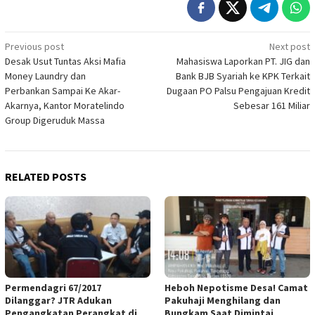
Post
Previous post
Next post
Desak Usut Tuntas Aksi Mafia
Mahasiswa Laporkan PT. JIG dan
navigation
Money Laundry dan
Bank BJB Syariah ke KPK Terkait
Perbankan Sampai Ke Akar-
Dugaan PO Palsu Pengajuan Kredit
Akarnya, Kantor Moratelindo
Sebesar 161 Miliar
Group Digeruduk Massa
RELATED POSTS
Permendagri 67/2017
Heboh Nepotisme Desa! Camat
Dilanggar? JTR Adukan
Pakuhaji Menghilang dan
Pengangkatan Perangkat di
Bungkam Saat Dimintai