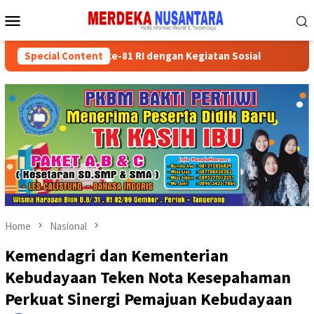
Skip
Mobile
to
Menu
content
marakkan HUT ke-81 RI dengan Kegiatan Sosial
Special Content
Partai Pol
Home
Nasional
Kemendagri dan Kementerian
Kebudayaan Teken Nota Kesepahaman
Perkuat Sinergi Pemajuan Kebudayaan