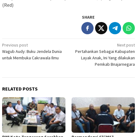
(Red)
SHARE
Post
Previous post
Next post
Wagub Audy: Buku Jendela Dunia
Pertahankan Sebagai Kabupaten
navigation
untuk Membuka Cakrawala Ilmu
Layak Anak, Ini Yang dilakukan
Pemkab Bnajarnegara
RELATED POSTS
PWI Kota Tangerang Serahkan
Permendagri 67/2017