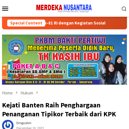
Skip
Mobile
to
Menu
content
rakkan HUT ke-81 RI dengan Kegiatan Sosial
Special Content
Partai Polit
Home
Hukum
Kejati Banten Raih Penghargaan
Penanganan Tipikor Terbaik dari KPK
Emguslim
December 10, 2022