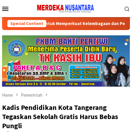
Skip
Mobile
to
Menu
content
 Pemprov Kalsel Untuk Memperkuat Kelembagaan dan Peningkatan
Special Content
Home
Pemerintah
Kadis Pendidikan Kota Tangerang
Tegaskan Sekolah Gratis Harus Bebas
Pungli