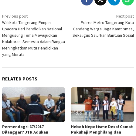
Post
Previous post
Next post
Walikota Tangerang Pimpin
Polres Metro Tangerang Kota
navigation
Upacara Hari Pendidikan Nasional
Gandeng Warga Jaga Kamtibmas,
Mengusung Tema Mewujudkan
Sekaligus Salurkan Bantuan Sosial
Kolaborasi Semesta dalam Rangka
Meningkatkan Mutu Pendidikan
yang Merata
RELATED POSTS
Permendagri 67/2017
Heboh Nepotisme Desa! Camat
Dilanggar? JTR Adukan
Pakuhaji Menghilang dan