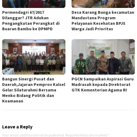
Permendagri 67/2017
Desa Karang Bunga kecamatan
Dilanggar? JTR Adukan
Mandastana Program
Pengangkatan Perangkat di
Pelayanan Kesehatan BPJS
Buaran Bambu ke DPMPD
Warga Jadi Prioritas
Bangun Sinergi Pusat dan
PGCN Sampaikan Aspirasi Guru
Daerah,Jajaran Pemprov Kalsel
Madrasah kepada Direktorat
Gelar Silaturahmi Bersama
GTK Kementerian Agama RI
Menko Bidang Politik dan
Keamanan
Leave a Reply
Your email address will not be published.
Required fields are marked
*