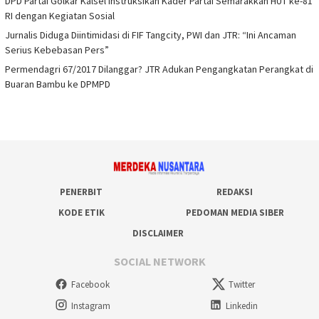
DPD Partai Golkar Kalsel Instruksikan Kader Partai Semarakkan HUT ke-81
RI dengan Kegiatan Sosial
Jurnalis Diduga Diintimidasi di FIF Tangcity, PWI dan JTR: “Ini Ancaman
Serius Kebebasan Pers”
Permendagri 67/2017 Dilanggar? JTR Adukan Pengangkatan Perangkat di
Buaran Bambu ke DPMPD
PENERBIT
REDAKSI
KODE ETIK
PEDOMAN MEDIA SIBER
DISCLAIMER
SOCIAL NETWORK
Facebook
Twitter
Instagram
Linkedin