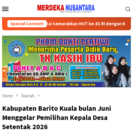
Skip
Mobile
to
Menu
content
ksikan Kader Partai Semarakkan HUT ke-81 RI dengan Kegiatan Sos
Special Content
Home
Daerah
Kabupaten Barito Kuala bulan Juni
Menggelar Pemilihan Kepala Desa
Setentak 2026