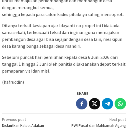
untuk memajukan perkembangan dan membangun desa
dengan merangkul semua,
sehingga kepada para calon kades pihaknya saling mensoprot.
Ditanya terkait kesiapan ujar Idayanti no propel ini tidak ada
sama sekali, terkeacuali tekad dan inginan guna memajukan
pembangun desa agar bisa sejajar dengan desa lain, meskipun
desa karang bunga sebagai desa mandiri.
Sebelum puncak hari pemilihan kepala desa 6 Juni 2026 dari
tanggal 1 hingga 3 Juni oleh panitia dilaksanakan depat terkait
pemaparan visi dan misi.
(hafruddin)
SHARE
Post
Previous post
Next post
Dislautkan Kalsel Adakan
PWI Pusat dan Mahkamah Agung