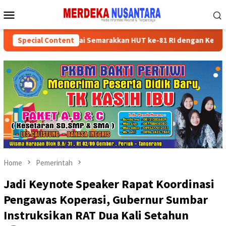
Skip
Mobile
to
Menu
content
ikan Kader Partai Semarakkan HUT ke-81 RI dengan Kegiatan Sosia
Special Content
Home
Pemerintah
Jadi Keynote Speaker Rapat Koordinasi
Pengawas Koperasi, Gubernur Sumbar
Instruksikan RAT Dua Kali Setahun