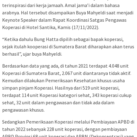
terinspirasi dari kerja jamaah. Amal jama’i dalam bahasa
arabnya. Hal tersebut disampaikan Buya Mahyeldi saat menjadi
Keynote Speaker dalam Rapat Koordinasi Satgas Pengawas
Koperasi di Hotel Santika, Kamis (17/11/2022).
“Ketika dahulu Bung Hatta dipilih sebagai bapak koperasi,
sejak itulah kooperasi di Sumatera Barat diharapkan akan terus
berhasil”, ujar buya Mahyeldi.
Berdasarkan data yang ada, di tahun 2021 terdapat 4.048 unit
Koperasi di Sumatera Barat, 2.067 unit diantaranya tidak aktif.
Kemudian dilakukan Pemeriksaan Kesehatan khusus usaha
simpan pinjam Koperasi. Hasilnya dari 519 unit koperasi,
terdapat 114 unit Koperasi kategori sehat, 343 koperasi cukup
sehat, 32 unit dalam pengawasan dan tidak ada dalam
pengawasan khusus.
Sedangkan Pemeriksaan Koperasi melalui Pembiayaan APBD di
tahun 2022 sebanyak 228 unit koperasi, dengan pembiayaan
APBD Provinsi 68 unit koperasi dan APBN (Dekonsentrasi) yang