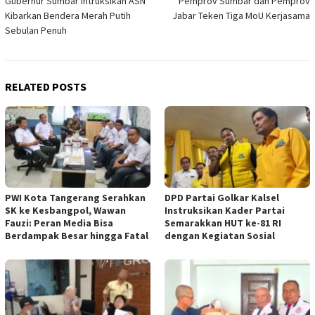
Gubernur Sumbar Intruksikan ASN
Pemprov Sumbar dan Pemprov
navigation
Kibarkan Bendera Merah Putih
Jabar Teken Tiga MoU Kerjasama
Sebulan Penuh
RELATED POSTS
PWI Kota Tangerang Serahkan
DPD Partai Golkar Kalsel
SK ke Kesbangpol, Wawan
Instruksikan Kader Partai
Fauzi: Peran Media Bisa
Semarakkan HUT ke-81 RI
Berdampak Besar hingga Fatal
dengan Kegiatan Sosial