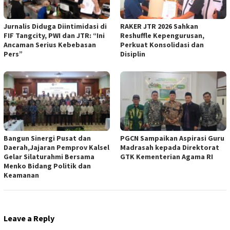
Jurnalis Diduga Diintimidasi di
RAKER JTR 2026 Sahkan
FIF Tangcity, PWI dan JTR: “Ini
Reshuffle Kepengurusan,
Ancaman Serius Kebebasan
Perkuat Konsolidasi dan
Pers”
Disiplin
Bangun Sinergi Pusat dan
PGCN Sampaikan Aspirasi Guru
Daerah,Jajaran Pemprov Kalsel
Madrasah kepada Direktorat
Gelar Silaturahmi Bersama
GTK Kementerian Agama RI
Menko Bidang Politik dan
Keamanan
Leave a Reply