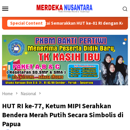
Skip
Mobile
to
Menu
content
ksikan Kader Partai Semarakkan HUT ke-81 RI dengan Kegiatan Sosi
Special Content
Home
Nasional
HUT RI ke-77, Ketum MIPI Serahkan
Bendera Merah Putih Secara Simbolis di
Papua