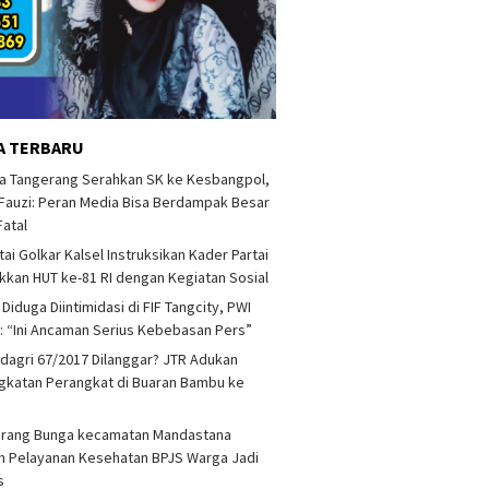
A TERBARU
a Tangerang Serahkan SK ke Kesbangpol,
auzi: Peran Media Bisa Berdampak Besar
Fatal
tai Golkar Kalsel Instruksikan Kader Partai
kan HUT ke-81 RI dengan Kegiatan Sosial
 Diduga Diintimidasi di FIF Tangcity, PWI
: “Ini Ancaman Serius Kebebasan Pers”
agri 67/2017 Dilanggar? JTR Adukan
katan Perangkat di Buaran Bambu ke
arang Bunga kecamatan Mandastana
 Pelayanan Kesehatan BPJS Warga Jadi
as