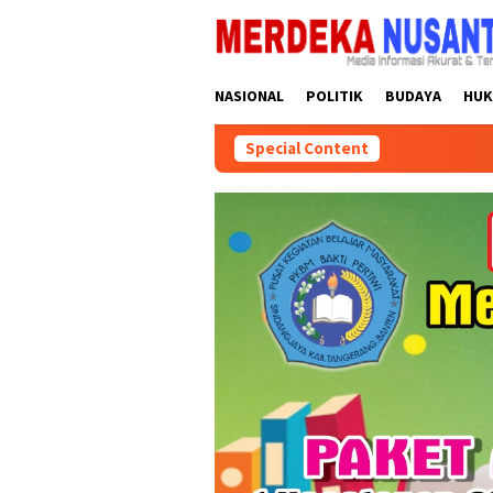
Skip
close
to
content
NASIONAL
POLITIK
BUDAYA
HU
Special Content
DPD Partai Golkar Kal