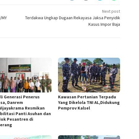
Next post
4/MY
Terdakwa Ungkap Dugaan Rekayasa Jaksa Penyidik
Kasus Impor Baja
li Generasi Penerus
Kawasan Pertanian Terpadu
sa, Danrem
Yang Dikelola TNI AL,Didukung
Wijayakrama Resmikan
Pemprov Kalsel
bilitasi Panti Asuhan dan
ok Pesantren di
erang