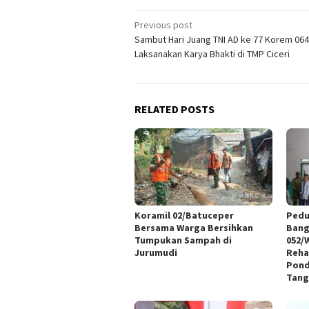
Post
Previous post
Sambut Hari Juang TNI AD ke 77 Korem 06
navigation
Laksanakan Karya Bhakti di TMP Ciceri
RELATED POSTS
Koramil 02/Batuceper
Pedu
Bersama Warga Bersihkan
Bang
Tumpukan Sampah di
052/
Jurumudi
Reha
Pond
Tang