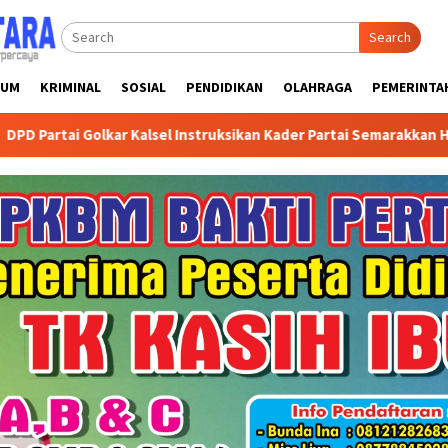
Search
KUM
KRIMINAL
SOSIAL
PENDIDIKAN
OLAHRAGA
PEMERINTA
sel Instruksikan Kader Partai Semarakkan HUT ke-81 RI dengan Ke