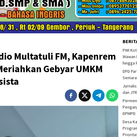
BERIT
PWI Kot
dio Multatuli FM, Kapenrem
Wawan F
hingga 
 Meriahkan Gebyar UMKM
DPD Par
Semarak
sista
Jurnalis
dan JTR
Permend
Pengang
DPMPD
Desa K
Program
Priorit