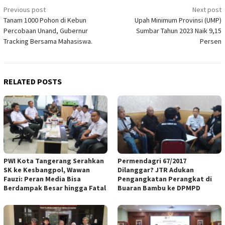
Post
Previous post
Next post
Tanam 1000 Pohon di Kebun
Upah Minimum Provinsi (UMP)
navigation
Percobaan Unand, Gubernur
Sumbar Tahun 2023 Naik 9,15
Tracking Bersama Mahasiswa.
Persen
RELATED POSTS
PWI Kota Tangerang Serahkan
Permendagri 67/2017
SK ke Kesbangpol, Wawan
Dilanggar? JTR Adukan
Fauzi: Peran Media Bisa
Pengangkatan Perangkat di
Berdampak Besar hingga Fatal
Buaran Bambu ke DPMPD