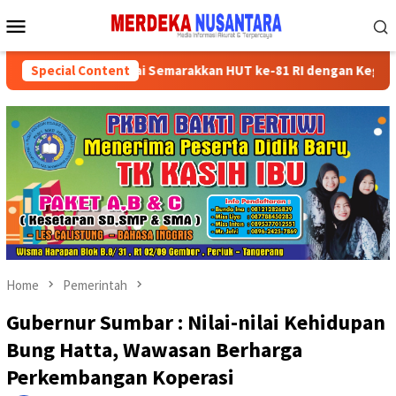
Skip
Mobile
to
Menu
content
ikan Kader Partai Semarakkan HUT ke-81 RI dengan Kegiatan Sosia
Special Content
Home
Pemerintah
Gubernur Sumbar : Nilai-nilai Kehidupan
Bung Hatta, Wawasan Berharga
Perkembangan Koperasi