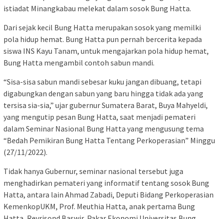
istiadat Minangkabau melekat dalam sosok Bung Hatta.
Dari sejak kecil Bung Hatta merupakan sosok yang memilki
pola hidup hemat. Bung Hatta pun pernah bercerita kepada
siswa INS Kayu Tanam, untuk mengajarkan pola hidup hemat,
Bung Hatta mengambil contoh sabun mandi.
“Sisa-sisa sabun mandi sebesar kuku jangan dibuang, tetapi
digabungkan dengan sabun yang baru hingga tidak ada yang
tersisa sia-sia,” ujar gubernur Sumatera Barat, Buya Mahyeldi,
yang mengutip pesan Bung Hatta, saat menjadi pemateri
dalam Seminar Nasional Bung Hatta yang mengusung tema
“Bedah Pemikiran Bung Hatta Tentang Perkoperasian” Minggu
(27/11/2022).
Tidak hanya Gubernur, seminar nasional tersebut juga
menghadirkan pemateri yang informatif tentang sosok Bung
Hatta, antara lain Ahmad Zabadi, Deputi Bidang Perkoperasian
KemenkopUKM, Prof. Meuthia Hatta, anak pertama Bung
Hatta, Revrisond Baswir, Pakar Ekonomi Universitas Bung