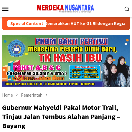
Skip
Mobile
to
Menu
content
an Kader Partai Semarakkan HUT ke-81 RI dengan Kegiatan Sosial
Special Content
Home
Pemerintah
Gubernur Mahyeldi Pakai Motor Trail,
Tinjau Jalan Tembus Alahan Panjang –
Bayang