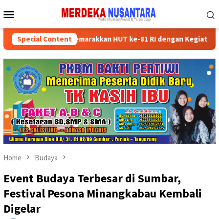
Skip
Mobile
to
Menu
content
n Kader Partai Semarakkan HUT ke-81 RI dengan Kegiatan Sosial
Special Content
Home
Budaya
Event Budaya Terbesar di Sumbar,
Festival Pesona Minangkabau Kembali
Digelar