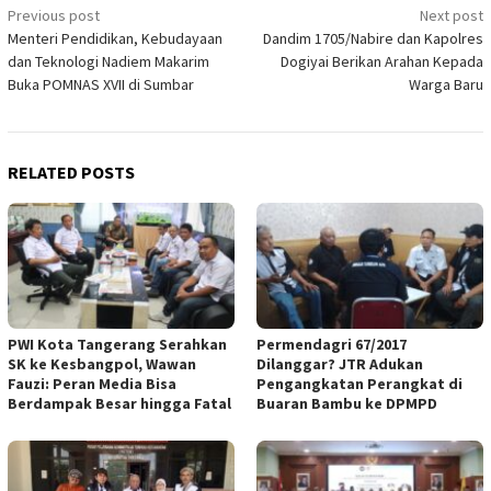
Post
Previous post
Next post
Menteri Pendidikan, Kebudayaan
Dandim 1705/Nabire dan Kapolres
navigation
dan Teknologi Nadiem Makarim
Dogiyai Berikan Arahan Kepada
Buka POMNAS XVII di Sumbar
Warga Baru
RELATED POSTS
PWI Kota Tangerang Serahkan
Permendagri 67/2017
SK ke Kesbangpol, Wawan
Dilanggar? JTR Adukan
Fauzi: Peran Media Bisa
Pengangkatan Perangkat di
Berdampak Besar hingga Fatal
Buaran Bambu ke DPMPD