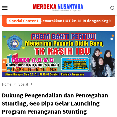
Skip
Mobile
to
Menu
content
an Kader Partai Semarakkan HUT ke-81 RI dengan Kegiatan Sosial
Special Content
Home
Sosial
Dukung Pengendalian dan Pencegahan
Stunting, Geo Dipa Gelar Launching
Program Penanganan Stunting