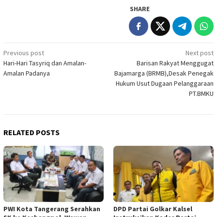
SHARE
Post
Previous post
Next post
Hari-Hari Tasyriq dan Amalan-
Barisan Rakyat Menggugat
navigation
Amalan Padanya
Bajamarga (BRMB),Desak Penegak
Hukum Usut Dugaan Pelanggaraan
PT.BMKU
RELATED POSTS
PWI Kota Tangerang Serahkan
DPD Partai Golkar Kalsel