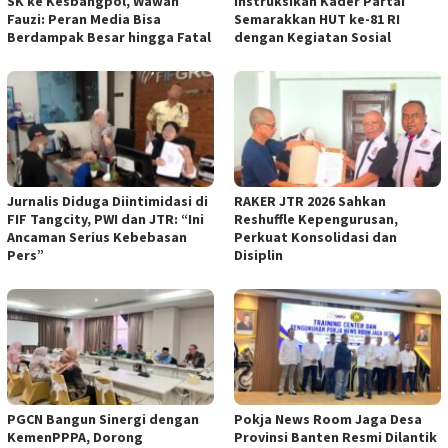
SK ke Kesbangpol, Wawan
Instruksikan Kader Partai
Fauzi: Peran Media Bisa
Semarakkan HUT ke-81 RI
Berdampak Besar hingga Fatal
dengan Kegiatan Sosial
Jurnalis Diduga Diintimidasi di
RAKER JTR 2026 Sahkan
FIF Tangcity, PWI dan JTR: “Ini
Reshuffle Kepengurusan,
Ancaman Serius Kebebasan
Perkuat Konsolidasi dan
Pers”
Disiplin
PGCN Bangun Sinergi dengan
Pokja News Room Jaga Desa
KemenPPPA, Dorong
Provinsi Banten Resmi Dilantik