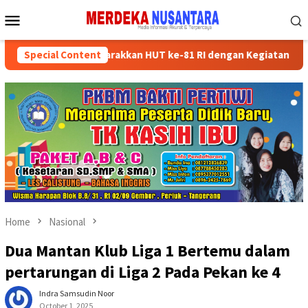
Skip
Mobile
to
Menu
content
Kader Partai Semarakkan HUT ke-81 RI dengan Kegiatan Sosial
Special Content
Home
Nasional
Dua Mantan Klub Liga 1 Bertemu dalam
pertarungan di Liga 2 Pada Pekan ke 4
Indra Samsudin Noor
October 1, 2025