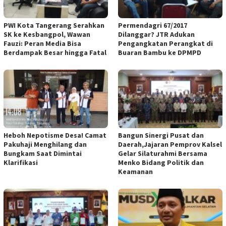
PWI Kota Tangerang Serahkan
Permendagri 67/2017
SK ke Kesbangpol, Wawan
Dilanggar? JTR Adukan
Fauzi: Peran Media Bisa
Pengangkatan Perangkat di
Berdampak Besar hingga Fatal
Buaran Bambu ke DPMPD
Heboh Nepotisme Desa! Camat
Bangun Sinergi Pusat dan
Pakuhaji Menghilang dan
Daerah,Jajaran Pemprov Kalsel
Bungkam Saat Dimintai
Gelar Silaturahmi Bersama
Klarifikasi
Menko Bidang Politik dan
Keamanan