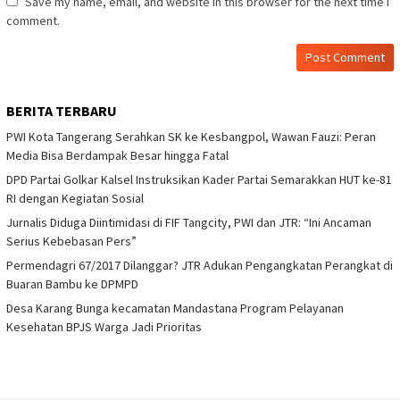
Save my name, email, and website in this browser for the next time I
comment.
BERITA TERBARU
PWI Kota Tangerang Serahkan SK ke Kesbangpol, Wawan Fauzi: Peran
Media Bisa Berdampak Besar hingga Fatal
DPD Partai Golkar Kalsel Instruksikan Kader Partai Semarakkan HUT ke-81
RI dengan Kegiatan Sosial
Jurnalis Diduga Diintimidasi di FIF Tangcity, PWI dan JTR: “Ini Ancaman
Serius Kebebasan Pers”
Permendagri 67/2017 Dilanggar? JTR Adukan Pengangkatan Perangkat di
Buaran Bambu ke DPMPD
Desa Karang Bunga kecamatan Mandastana Program Pelayanan
Kesehatan BPJS Warga Jadi Prioritas