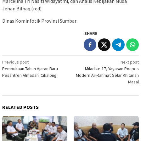
Marcelina Tri Nasiti Widayatmi, dan Analis Kebijakan Muda
Jehan Bilhaq.(red)
Dinas Kominfotik Provinsi Sumbar
SHARE
Post
Previous post
Next post
Pembukaan Tahun Ajaran Baru
Milad ke-17, Yayasan Ponpes
navigation
Pesantren Almadani Cikalong
Modern Ar-Rahmat Gelar Khitanan
Masal
RELATED POSTS