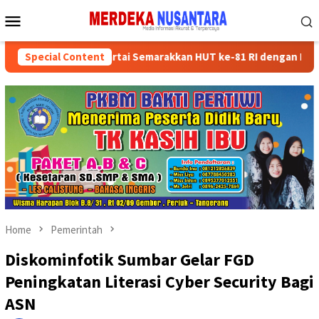
Skip
Mobile
to
Menu
content
ksikan Kader Partai Semarakkan HUT ke-81 RI dengan Kegiatan Sosi
Special Content
Home
Pemerintah
Diskominfotik Sumbar Gelar FGD
Peningkatan Literasi Cyber Security Bagi
ASN