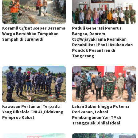
Koramil 02/Batuceper Bersama
Peduli Generasi Penerus
Warga Bersihkan Tumpukan
Bangsa, Danrem
Sampah di Jurumudi
052/Wijayakrama Resmikan
Rehabilitasi Panti Asuhan dan
Pondok Pesantren di
Tangerang
Kawasan Pertanian Terpadu
Lahan Subur hingga Potensi
Yang Dikelola TNI AL,Didukung
Perikanan, Lokasi
Pemprov Kalsel
Pembangunan Yon TP di
Trenggalek Dinilai Ideal