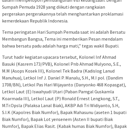
dalam mempelopori pembangunan Visi kebangsaan. Dengan
Sumpah Pemuda 1928 yang diikuti dengan rangkaian
pergerakan pergerakannya telah menghantarkan proklamasi
kemerdekaan Republik Indonesia.
Tema peringatan Hari Sumpah Pemuda saat ini adalah Bersatu
Membangun Bangsa, Tema ini memberikan Pesan mendalam
bahwa bersatu padu adalah harga mati,” tegas wakil Bupati.
Turut hadir kegiatan upacara tersebut, Kolonel Inf Ahmad
Basuki (Kasrem 173/PVB), Kolonel Pnb Ahmad Mulyono, S.E.,
M.M (Asops Kosek III), Kolonel Tek Badra (Kadislog Lanud
Manuhua), Letkol Inf J. Daniel P. Manalu, S.H., M.I pol. (Dandim
1708/BN), Letkol Pas Hari Wijayanto (Danyonko 468 Kopasgat),
Letkol Laut (E) Iswahyudi Utari (Paban Pamgal Guskamla
Koarmada III), Letkol Laut (P) Ronald Ernest Lengkong, S.T.,
M.Tr.Opsla (Palaksa Lanal Biak), AKBP Adi Tri Widiyanto, S.H,
S.I.K (Kapolres Biak Numfor), Bapak Mahasunu (aseten 1 bupati
Biak Numfor), Bapak Lot yensenem (Asten II bupati Biak
Numfor), Bapak Elias Rasit. (Kabak humas Biak Numfor), Bapak