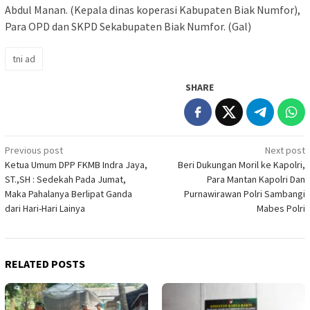
Abdul Manan. (Kepala dinas koperasi Kabupaten Biak Numfor),
Para OPD dan SKPD Sekabupaten Biak Numfor. (Gal)
tni ad
SHARE
Post
Previous post
Next post
Ketua Umum DPP FKMB Indra Jaya,
Beri Dukungan Moril ke Kapolri,
navigation
ST.,SH : Sedekah Pada Jumat,
Para Mantan Kapolri Dan
Maka Pahalanya Berlipat Ganda
Purnawirawan Polri Sambangi
dari Hari-Hari Lainya
Mabes Polri
RELATED POSTS