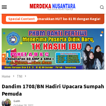
Skip
Mobile
to
Menu
content
n Kader Partai Semarakkan HUT ke-81 RI dengan Kegiatan Sosial
Special Content
Home
TNI
Dandim 1708/BN Hadiri Upacara Sumpah
Pemuda
Galih
October 28, 2022