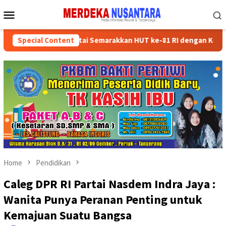
Skip
Mobile
to
Menu
content
ksikan Kader Partai Semarakkan HUT ke-81 RI dengan Kegiatan Sosi
Special Content
Home
Pendidikan
Caleg DPR RI Partai Nasdem Indra Jaya :
Wanita Punya Peranan Penting untuk
Kemajuan Suatu Bangsa