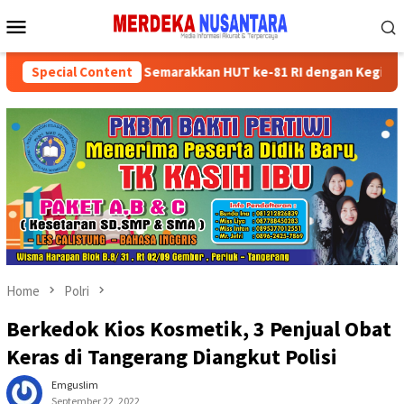
Skip
Mobile
to
Menu
content
ikan Kader Partai Semarakkan HUT ke-81 RI dengan Kegiatan Sosial
Special Content
Home
Polri
Berkedok Kios Kosmetik, 3 Penjual Obat
Keras di Tangerang Diangkut Polisi
Emguslim
September 22, 2022