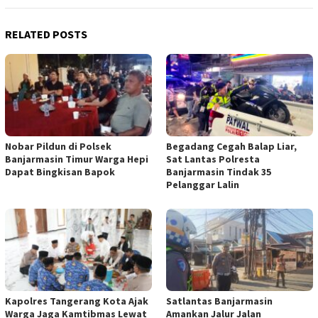
RELATED POSTS
Nobar Pildun di Polsek
Begadang Cegah Balap Liar,
Banjarmasin Timur Warga Hepi
Sat Lantas Polresta
Dapat Bingkisan Bapok
Banjarmasin Tindak 35
Pelanggar Lalin
Kapolres Tangerang Kota Ajak
Satlantas Banjarmasin
Warga Jaga Kamtibmas Lewat
Amankan Jalur Jalan