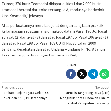
Eximer, 370 butir Teamadol didapat di kios I dan 2.000 butir
tramadol berasal dari toko tersangka A, modusnya berkedok
kios Kosmetik,” jelasnya.
Atas perbuatannya mereka dijerat dengan sangkaan praktik
kefarmasian sebagaimana dimaksud dalam Pasal 196 Jo. Pasal
98 ayat (2) dan ayat (3) dan atau Pasal 197 Jo. Pasal 106 ayat (1)
dan atau Pasal 198 Jo. Pasal 108 UU RI No. 36 tahun 2009
tentang Kesehatan dan atau Undang – undang RI No. 8 tahun
1999 tentang perlindungan konsumen. (Red)
SHARE
Post
Previous post
Next post
Pemkab Banjarnegara Gelar LCC
Jurnalis Tangerang Raya (JTR)
navigation
Dokcil dan KKR , Ini Harapannya
Mengutuk Keras Tindakan Oknum
Pejabat Kabupaten Karawang