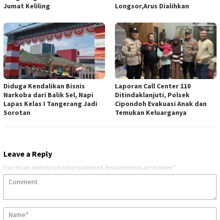
Jumat Keliling
Longsor,Arus Dialihkan
Diduga Kendalikan Bisnis
Laporan Call Center 110
Narkoba dari Balik Sel, Napi
Ditindaklanjuti, Polsek
Lapas Kelas I Tangerang Jadi
Cipondoh Evakuasi Anak dan
Sorotan
Temukan Keluarganya
Leave a Reply
Your email address will not be published.
Required fields are marked
*