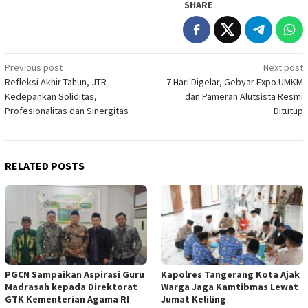
SHARE
Post
Previous post
Next post
Refleksi Akhir Tahun, JTR
7 Hari Digelar, Gebyar Expo UMKM
navigation
Kedepankan Soliditas,
dan Pameran Alutsista Resmi
Profesionalitas dan Sinergitas
Ditutup
RELATED POSTS
PGCN Sampaikan Aspirasi Guru
Kapolres Tangerang Kota Ajak
Madrasah kepada Direktorat
Warga Jaga Kamtibmas Lewat
GTK Kementerian Agama RI
Jumat Keliling