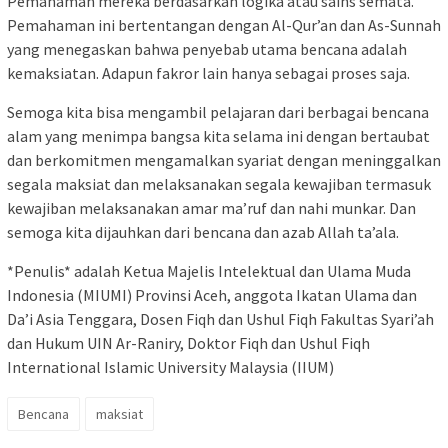
Pemahaman mereka berdasarkan logika atau sains semata.
Pemahaman ini bertentangan dengan Al-Qur’an dan As-Sunnah
yang menegaskan bahwa penyebab utama bencana adalah
kemaksiatan. Adapun fakror lain hanya sebagai proses saja.
Semoga kita bisa mengambil pelajaran dari berbagai bencana
alam yang menimpa bangsa kita selama ini dengan bertaubat
dan berkomitmen mengamalkan syariat dengan meninggalkan
segala maksiat dan melaksanakan segala kewajiban termasuk
kewajiban melaksanakan amar ma’ruf dan nahi munkar. Dan
semoga kita dijauhkan dari bencana dan azab Allah ta’ala.
*Penulis* adalah Ketua Majelis Intelektual dan Ulama Muda
Indonesia (MIUMI) Provinsi Aceh, anggota Ikatan Ulama dan
Da’i Asia Tenggara, Dosen Fiqh dan Ushul Fiqh Fakultas Syari’ah
dan Hukum UIN Ar-Raniry, Doktor Fiqh dan Ushul Fiqh
International Islamic University Malaysia (IIUM)
Bencana
maksiat