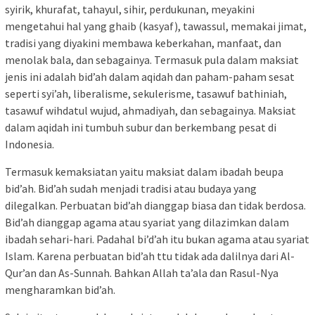
syirik, khurafat, tahayul, sihir, perdukunan, meyakini
mengetahui hal yang ghaib (kasyaf), tawassul, memakai jimat,
tradisi yang diyakini membawa keberkahan, manfaat, dan
menolak bala, dan sebagainya. Termasuk pula dalam maksiat
jenis ini adalah bid’ah dalam aqidah dan paham-paham sesat
seperti syi’ah, liberalisme, sekulerisme, tasawuf bathiniah,
tasawuf wihdatul wujud, ahmadiyah, dan sebagainya. Maksiat
dalam aqidah ini tumbuh subur dan berkembang pesat di
Indonesia.
Termasuk kemaksiatan yaitu maksiat dalam ibadah beupa
bid’ah. Bid’ah sudah menjadi tradisi atau budaya yang
dilegalkan. Perbuatan bid’ah dianggap biasa dan tidak berdosa.
Bid’ah dianggap agama atau syariat yang dilazimkan dalam
ibadah sehari-hari. Padahal bi’d’ah itu bukan agama atau syariat
Islam. Karena perbuatan bid’ah ttu tidak ada dalilnya dari Al-
Qur’an dan As-Sunnah. Bahkan Allah ta’ala dan Rasul-Nya
mengharamkan bid’ah.