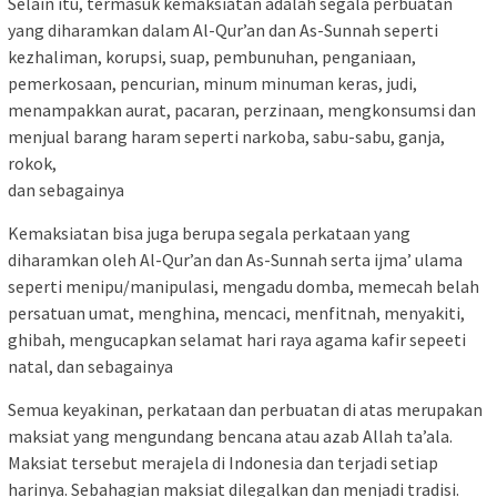
Selain itu, termasuk kemaksiatan adalah segala perbuatan
yang diharamkan dalam Al-Qur’an dan As-Sunnah seperti
kezhaliman, korupsi, suap, pembunuhan, penganiaan,
pemerkosaan, pencurian, minum minuman keras, judi,
menampakkan aurat, pacaran, perzinaan, mengkonsumsi dan
menjual barang haram seperti narkoba, sabu-sabu, ganja,
rokok,
dan sebagainya
Kemaksiatan bisa juga berupa segala perkataan yang
diharamkan oleh Al-Qur’an dan As-Sunnah serta ijma’ ulama
seperti menipu/manipulasi, mengadu domba, memecah belah
persatuan umat, menghina, mencaci, menfitnah, menyakiti,
ghibah, mengucapkan selamat hari raya agama kafir sepeeti
natal, dan sebagainya
Semua keyakinan, perkataan dan perbuatan di atas merupakan
maksiat yang mengundang bencana atau azab Allah ta’ala.
Maksiat tersebut merajela di Indonesia dan terjadi setiap
harinya. Sebahagian maksiat dilegalkan dan menjadi tradisi.