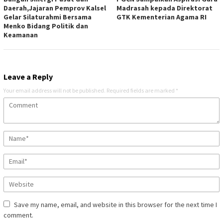
Daerah,Jajaran Pemprov Kalsel
Madrasah kepada Direktorat
Gelar Silaturahmi Bersama
GTK Kementerian Agama RI
Menko Bidang Politik dan
Keamanan
Leave a Reply
Your email address will not be published.
Required fields are marked
*
Save my name, email, and website in this browser for the next time I
comment.