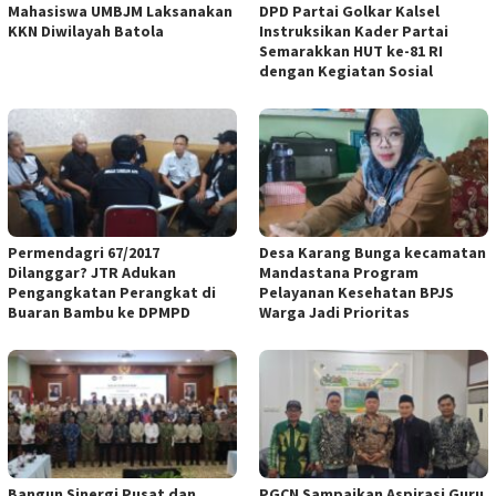
Mahasiswa UMBJM Laksanakan
DPD Partai Golkar Kalsel
KKN Diwilayah Batola
Instruksikan Kader Partai
Semarakkan HUT ke-81 RI
dengan Kegiatan Sosial
Permendagri 67/2017
Desa Karang Bunga kecamatan
Dilanggar? JTR Adukan
Mandastana Program
Pengangkatan Perangkat di
Pelayanan Kesehatan BPJS
Buaran Bambu ke DPMPD
Warga Jadi Prioritas
Bangun Sinergi Pusat dan
PGCN Sampaikan Aspirasi Guru