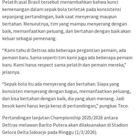
Pelatih asal Brasil tersebut menambahkan bahwa kunci
kemenangan dalam sepak bola terletak pada konsistensi
sepanjang pertandingan, baik saat menyerang maupun
bertahan. Menurutnya, tim yang mampu menyerang dengan
baik, memanfaatkan peluang, dan bertahan dengan baik akan
keluar sebagai pemenang.
“Kami tahu di Deltras ada beberapa pergantian pemain, ada
pemain baru. Sama seperti tim kami juga ada beberapa pemain
baru. Kami harus respect sama pelatih dan pemain mereka,”
jelasnya.
“Sepak bola itu ada menyerang dan bertahan. Siapa yang
konsisten menyerang dengan bagus, memanfaatkan peluang,
dan bisa bertahan dengan baik, dia yang akan menang. Jadi
besok kami harus kerja keras di pertandingan,” pungkas Teco.
Pertandingan lanjutan Championship 2025/2026 antara
Deltras melawan Barito Putera akan dilaksanakan di Stadion
Gelora Delta Sidoarjo pada Minggu (1/3/2026).