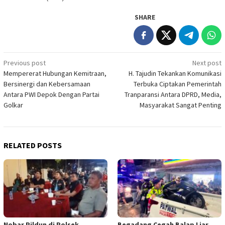
SHARE
Post
Previous post
Next post
Mempererat Hubungan Kemitraan,
H. Tajudin Tekankan Komunikasi
navigation
Bersinergi dan Kebersamaan
Terbuka Ciptakan Pemerintah
Antara PWI Depok Dengan Partai
Tranparansi Antara DPRD, Media,
Golkar
Masyarakat Sangat Penting
RELATED POSTS
Nobar Pildun di Polsek
Begadang Cegah Balap Liar,