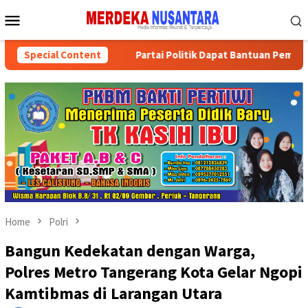
Skip
Mobile
to
Menu
content
iatan Sosial
Special Content
Partai Politik Dapat Bantuan Pemprov Kal
Home
Polri
Bangun Kedekatan dengan Warga,
Polres Metro Tangerang Kota Gelar Ngopi
Kamtibmas di Larangan Utara