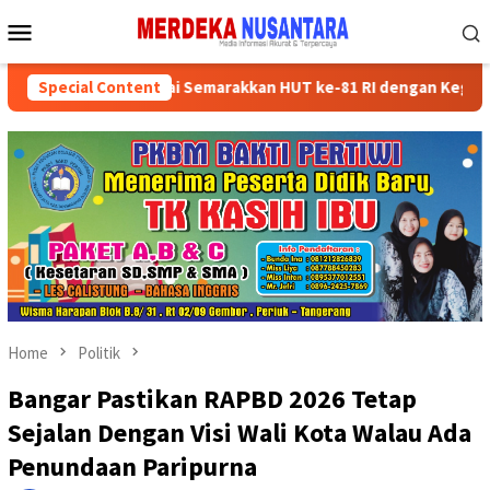
Skip
Mobile
to
Menu
content
kan Kader Partai Semarakkan HUT ke-81 RI dengan Kegiatan Sosial
Special Content
Home
Politik
Bangar Pastikan RAPBD 2026 Tetap
Sejalan Dengan Visi Wali Kota Walau Ada
Penundaan Paripurna