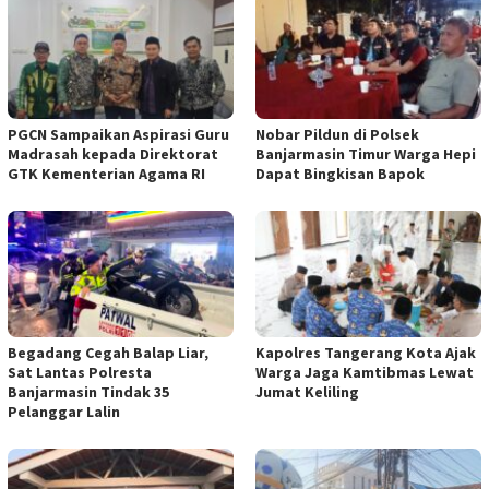
PGCN Sampaikan Aspirasi Guru
Nobar Pildun di Polsek
Madrasah kepada Direktorat
Banjarmasin Timur Warga Hepi
GTK Kementerian Agama RI
Dapat Bingkisan Bapok
Begadang Cegah Balap Liar,
Kapolres Tangerang Kota Ajak
Sat Lantas Polresta
Warga Jaga Kamtibmas Lewat
Banjarmasin Tindak 35
Jumat Keliling
Pelanggar Lalin