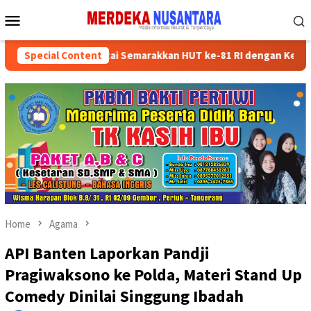
Skip
Mobile
to
Menu
content
ikan Kader Partai Semarakkan HUT ke-81 RI dengan Kegiatan Sosia
Special Content
Home
Agama
API Banten Laporkan Pandji
Pragiwaksono ke Polda, Materi Stand Up
Comedy Dinilai Singgung Ibadah