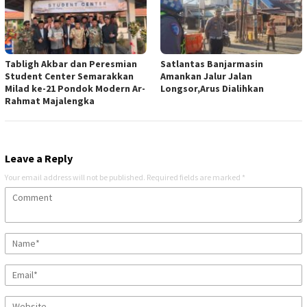
Tabligh Akbar dan Peresmian
Satlantas Banjarmasin
Student Center Semarakkan
Amankan Jalur Jalan
Milad ke-21 Pondok Modern Ar-
Longsor,Arus Dialihkan
Rahmat Majalengka
Leave a Reply
Your email address will not be published.
Required fields are marked
*