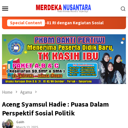
Skip
Mobile
to
Menu
content
rakkan HUT ke-81 RI dengan Kegiatan Sosial
Special Content
Partai Polit
Home
Agama
Aceng Syamsul Hadie : Puasa Dalam
Perspektif Sosial Politik
Galih
March 13, 2025