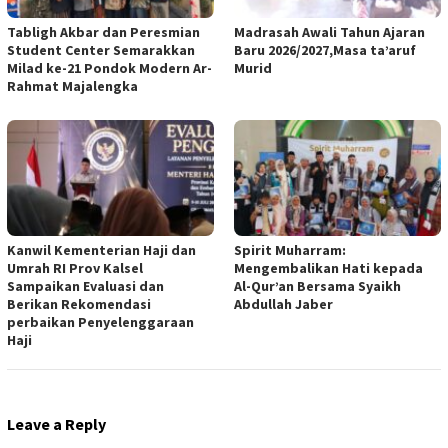
Tabligh Akbar dan Peresmian
Madrasah Awali Tahun Ajaran
Student Center Semarakkan
Baru 2026/2027,Masa ta’aruf
Milad ke-21 Pondok Modern Ar-
Murid
Rahmat Majalengka
Kanwil Kementerian Haji dan
Spirit Muharram:
Umrah RI Prov Kalsel
Mengembalikan Hati kepada
Sampaikan Evaluasi dan
Al-Qur’an Bersama Syaikh
Berikan Rekomendasi
Abdullah Jaber
perbaikan Penyelenggaraan
Haji
Leave a Reply